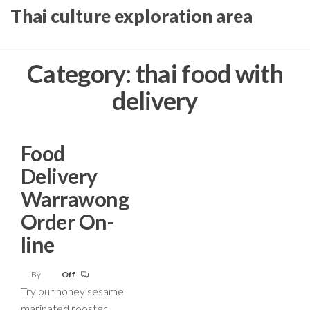
Skip
Thai culture exploration area
to
the
Category:
thai food with
content
delivery
Food
Delivery
Warrawong
Order On-
line
By
Off
Try our honey sesame
marinated rooster