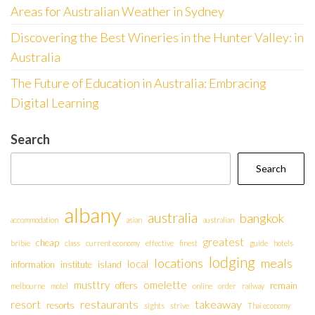
Areas for Australian Weather in Sydney
Discovering the Best Wineries in the Hunter Valley: in
Australia
The Future of Education in Australia: Embracing
Digital Learning
Search
Search
albany
australia
bangkok
accommodation
asian
australian
greatest
cheap
bribie
class
current economy
effective
finest
guide
hotels
lodging
locations
meals
local
information
institute
island
musttry
omelette
offers
remain
melbourne
motel
online
order
railway
restaurants
takeaway
resort
resorts
sights
strive
Thai economy