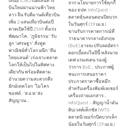
เสนอ ICAO เปิดเส้นทาง
จาก นโยบายการใช้คุกกี้
บินใหม่ผ่านน่านฟ้า ไทย
ของ ธปท. InfoQuest –
ลาว จีน รับดีมานด์เที่ยวบิน
ตลาดหุ้นลอนดอนปิดบวก
เพิ่ม 2 แสนเที่ยวบินต่อปี
ในวันศุกร์ (19 เม.ย.)
คาดเปิดใช้ปี 2569 ทั้งเร่ง
ขานรับการคาดการณ์ที่
พัฒนาโค.. “ภูมิธรรม” รับ
ว่าธนาคารกลางอังกฤษ
ลูก “เศรษฐา” สั่งทูต
(BoE) อาจจะปรับลดอัตรา
พาณิชย์ทั่วโลก ผนึก “ทีม
ดอกเบี้ยลงในปีนี้ หลังนาย
ไทยแลนด์” เร่งเจาะตลาด
เดฟ แรมสเดน รองผู้
โลกให้เป็นไปในทิศทาง
ว่าการ BoE… ประกาศผู้
เดียวกัน พร้อมติดตาม
ชนะการเสนอราคา
อำนวยความสะดวกดึง
ประกวดราคาซื้อหมึก
ยักษ์เทคโลก “ไมโคร
สำหรับเครื่องพิมพ์เลเซอร์
ซอฟท์.. “ส.อ.ท.”ส่ง
เครื่องถ่ายเอกสาร…
สัญญาณ…
InfoQuest – สัญญาน้ำมัน
ดิบเวสต์เท็กซัส (WTI)
ตลาดนิวยอร์กปิดบวกเล็ก
น้อยในวันศุกร์ (19 เม.ย.)