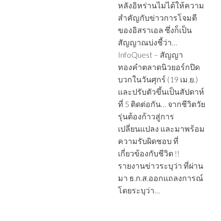
หลังอิหร่านไม่ได้ให้ความ
สำคัญกับข่าวการโจมตี
ของอิสราเอล ซึ่งก็เป็น
สัญญาณบ่งชี้ว่า…
InfoQuest – สัญญา
ทองคำตลาดนิวยอร์กปิด
บวกในวันศุกร์ (19 เม.ย.)
และปรับตัวขึ้นเป็นสัปดาห์
ที่ 5 ติดต่อกัน… จากชีวิตวัย
รุ่นต้องก้าวสู่การ
เปลี่ยนแปลง และมาพร้อม
ความรับผิดชอบ ที่
เกี่ยวข้องกับชีวิต !!
รายงานข่าวระบุว่า ที่ผ่าน
มา ธ.ก.ส.ออกแถลงการณ์
โดยระบุว่า…