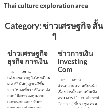
Skip
Thai culture exploration area
to
the
Category:
ข่าวเศรษฐกิจ สั้น
content
ๆ
ข่าวเศรษฐกิจ
ข่าวการเงิน
ธุรกิจ การเงิน
Investing
Com
By
Off
คลังเผยเศรษฐกิจไทยเดือน
By
Off
ม.ค.67 มีสัญญาณดีขึ้น
ส่วนความความคืบหน้า
จาก “ท่องเที่ยว-บริโภค-ส่ง
เรื่องการตั้งสถานบันเทิง
ออก” ฝั่งการลงทุนภาค
ครบวงจร (Entertainment
เอกชนชะลอลง จับตา
Complex) ที่ประชุม ครม.
สถานการณ์ภายนอก-