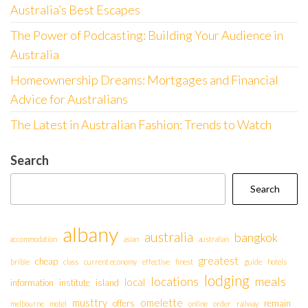
Australia’s Best Escapes
The Power of Podcasting: Building Your Audience in
Australia
Homeownership Dreams: Mortgages and Financial
Advice for Australians
The Latest in Australian Fashion: Trends to Watch
Search
Search
albany
australia
bangkok
accommodation
asian
australian
greatest
cheap
bribie
class
current economy
effective
finest
guide
hotels
lodging
locations
meals
local
information
institute
island
musttry
omelette
offers
remain
melbourne
motel
online
order
railway