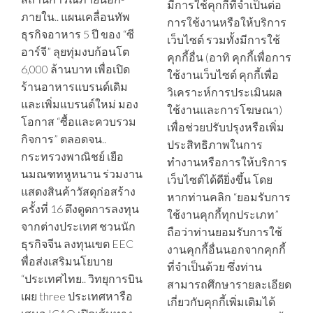
มีการใช้คุกกี้ที่จำเป็นต่อ
ภายใน.. แผนเคลื่อนทัพ
การใช้งานหรือให้บริการ
ธุรกิจอาหาร 5 ปี ของ “ซี
เว็บไซต์ รวมทั้งมีการใช้
อาร์จี” ลุยทุ่มงบก้อนโต
คุกกี้อื่น (อาทิ คุกกี้เพื่อการ
6,000 ล้านบาท เพื่อเปิด
ใช้งานเว็บไซต์ คุกกี้เพื่อ
ร้านอาหารแบรนด์เดิม
วิเคราะห์การประเมินผล
และเพิ่มแบรนด์ใหม่ มอง
ใช้งานและการโฆษณา)
โอกาส “ซื้อและควบรวม
เพื่อช่วยปรับปรุงหรือเพิ่ม
กิจการ” ตลอดจน..
ประสิทธิภาพในการ
กระทรวงพาณิชย์ เยือ
ทำงานหรือการให้บริการ
นมณฑทหูหนาน ร่วมงาน
เว็บไซต์ได้ดียิ่งขึ้น โดย
แสดงสินค้าวัสดุก่อสร้าง
หากท่านคลิก “ยอมรับการ
ครั้งที่ 16 ดึงดูดการลงทุน
ใช้งานคุกกี้ทุกประเภท”
จากต่างประเทศ ชวนนัก
ถือว่าท่านยอมรับการใช้
ธุรกิจจีน ลงทุนเขต EEC
งานคุกกี้อื่นนอกจากคุกกี้
พื่อส่งเสริมนโยบาย
ที่จำเป็นด้วย ซึ่งท่าน
“ประเทศไทย.. วิทยุการบิน
สามารถศึกษารายละเอียด
เผย three ประเทศหารือ
เกี่ยวกับคุกกี้เพิ่มเติมได้