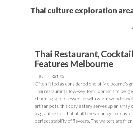
Skip
Thai culture exploration are
to
the
content
Thai Restaurant, Cocktail
Features Melbourne
By
Off
Often listed as considered one of Melbourne’s g
Thai restaurants, low-key Tom Toon isn’t to be ign
charming spot dressed up with warm wood panell
artisan pots, this cosy eatery serves up an array 
fragrant dishes that at all times manage to maste
perfect stability of flavours. The waiters are frie