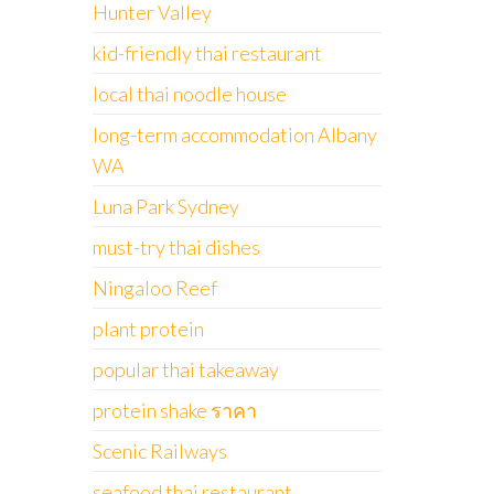
Hunter Valley
kid-friendly thai restaurant
local thai noodle house
long-term accommodation Albany
WA
Luna Park Sydney
must-try thai dishes
Ningaloo Reef
plant protein
popular thai takeaway
protein shake ราคา
Scenic Railways
seafood thai restaurant