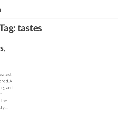
a
Tag:
tastes
s,
reatest
ored. A
ing and
of
r the
ndly…