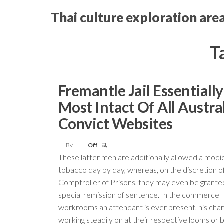
Skip
Thai culture exploration are
to
the
T
content
Fremantle Jail Essentiall
Most Intact Of All Austral
Convict Websites
By
Off
These latter men are additionally allowed a modi
tobacco day by day, whereas, on the discretion o
Comptroller of Prisons, they may even be grante
special remission of sentence. In the commerce
workrooms an attendant is ever present, his cha
working steadily on at their respective looms or