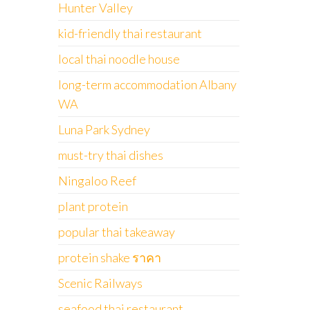
Hunter Valley
kid-friendly thai restaurant
local thai noodle house
long-term accommodation Albany
WA
Luna Park Sydney
must-try thai dishes
Ningaloo Reef
plant protein
popular thai takeaway
protein shake ราคา
Scenic Railways
seafood thai restaurant