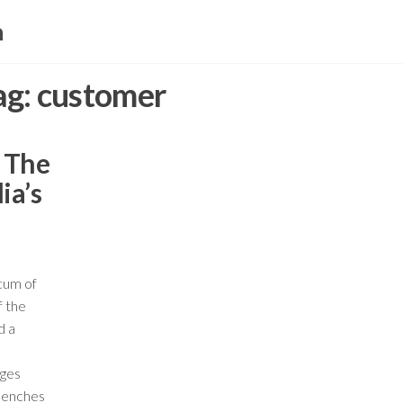
a
ag:
customer
y The
ia’s
cum of
f the
d a
rges
 benches