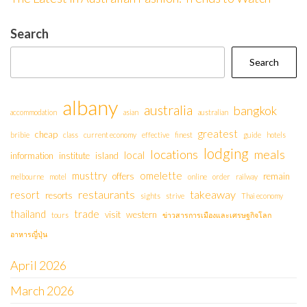
Search
Search
albany
australia
bangkok
accommodation
asian
australian
greatest
cheap
bribie
class
current economy
effective
finest
guide
hotels
lodging
locations
meals
local
information
institute
island
musttry
omelette
offers
remain
melbourne
motel
online
order
railway
restaurants
takeaway
resort
resorts
sights
strive
Thai economy
thailand
trade
visit
western
tours
ข่าวสารการเมืองและเศรษฐกิจโลก
อาหารญี่ปุ่น
April 2026
March 2026