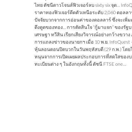
ไทย ดัชนีดาวโจนส์ฟิวเจอร์ลบ sixty six จุด… Info
ราคาทองฟิวเจอร์ดีดตัวเหนือระดับ 2,060 ดอลลาร
ปัจจัยบวกจากการอ่อนค่าของดอลลาร์ ซึ่งจะเพิ่
ดึงดูดของทอง… การตัดสินใจ “กู้มาแจก” ของรัฐ
เศรษฐา ทวีสิน เรียกเสียงวิจารณ์อย่างกว้างขวาง
การแถลงข่าวของนายกฯ เมื่อ 10 พ.ย. InfoQuest
หุ้นลอนดอนปิดบวกในวันพฤหัสบดี (29 ก.พ.) โดย
หนุนจากการเปิดเผยผลประกอบการที่สดใสของบร
ทะเบียนต่าง ๆ ในอังกฤษทั้งนี้ ดัชนี FTSE one…