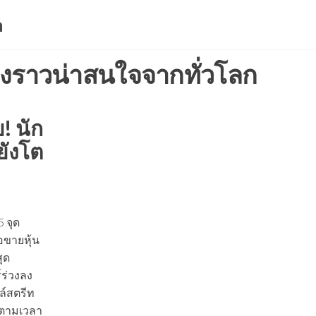
a
่องราวน่าสนใจจากทั่วโลก
! นัก
ยังโต
5 จุด
อขายหุ้น
ุด
์ร่วงลง
ล์สตรีท
น.ตามเวลา