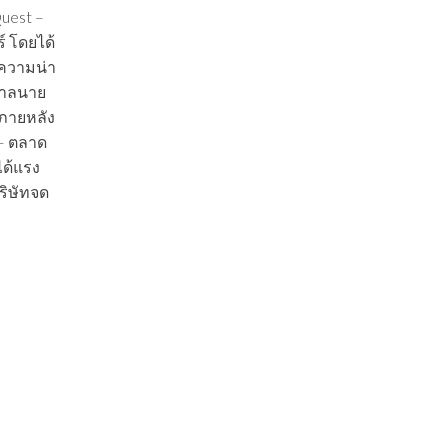
Quest –
์ โดยได้
มความน่า
บาลนาย
 ภายหลัง
 – ตลาด
ได้แรง
ิษัทจด