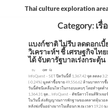
Skip
Thai culture exploration are
to
the
Category:
เรื
content
แบงก์ชาติ ไม่รีบ ลดดอกเบี้ย
วิเคราะห์ฯ ชี้ เศรษฐกิจไทย
ได้ จับตารัฐบาลเร่งกระตุ้น
By
Off
InfoQuest – SET ปิดวันนี้ที่ 1,367.42 จุด ลดลง 3.2
(-0.24%) มูลค่าซื้อขาย 49,556.62 ล้านบาทการซื้
วันนี้ดัชนีเคลื่อนไหวในกรอบแคบๆ โดยทำจุดต่ำส
1,364.31 จุด… InfoQuest – ดัชนีดาวโจนส์ฟิวเจอร
ในวันนี้ ส่งสัญญาณการพักฐานของตลาดหุ้นวอล
หลังพุ่งขึ้นอย่างมากในเดือนก.พ.ณ เวลา 19.26 