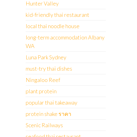
Hunter Valley
kid-friendly thai restaurant
local thai noodle house
long-term accommodation Albany
WA
Luna Park Sydney
must-try thai dishes
Ningaloo Reef
plant protein
popular thai takeaway
protein shake ราคา
Scenic Railways
seafood thai restaurant