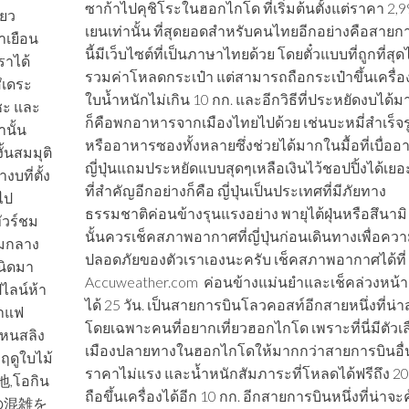
ซาก้าไปคุชิโระในฮอกไกโด ที่เริ่มต้นตั้งแต่ราคา 2,
่ยว
เยนเท่านั้น ที่สุดยอดสำหรับคนไทยอีกอย่างคือสายก
าเยือน
นี้มีเว็บไซต์ที่เป็นภาษาไทยด้วย โดยตั๋วแบบที่ถูกที่สุด
ราได้
รวมค่าโหลดกระเป๋า แต่สามารถถือกระเป๋าขึ้นเครื่อง
สึเดระ
ใบน้ำหนักไม่เกิน 10 กก. และอีกวิธีที่ประหยัดงบได้
ชะ และ
ก็คือพกอาหารจากเมืองไทยไปด้วย เช่นบะหมี่สำเร็จร
านั้น
หรืออาหารซองทั้งหลายซึ่งช่วยได้มากในมื้อที่เบื่อ
ั้นสมมุติ
ญี่ปุ่นแถมประหยัดแบบสุดๆเหลือเงินไว้ชอปปิ้งได้เยอะ
งบที่ตั้ง
ที่สำคัญอีกอย่างก็คือ ญี่ปุ่นเป็นประเทศที่มีภัยทาง
ไป
ธรรมชาติค่อนข้างรุนแรงอย่าง พายุไต้ฝุ่นหรือสึนามิ 
ทัวร์ชม
นั้นควรเช็คสภาพอากาศที่ญี่ปุ่นก่อนเดินทางเพื่อคว
รรมกลาง
ปลอดภัยของตัวเราเองนะครับ เช็คสภาพอากาศได้ที่
นิดมา
Accuweather.com ค่อนข้างแม่นยำและเช็คล่วงหน้า
ไลน์ห้า
ได้ 25 วัน. เป็นสายการบินโลวคอสท์อีกสายหนึ่งที่น่
กาแฟ
โดยเฉพาะคนที่อยากเที่ยวฮอกไกโด เพราะที่นี่มีตัวเ
โหนสลิง
เมืองปลายทางในฮอกไกโดให้มากกว่าสายการบินอื่
 ฤดูใบไม้
ราคาไม่แรง และน้ำหนักสัมภาระที่โหลดได้ฟรีถึง 20
,โอกิน
ถือขึ้นเครื่องได้อีก 10 กก. อีกสายการบินหนึ่งที่น่าจะคุ
休の混雑を