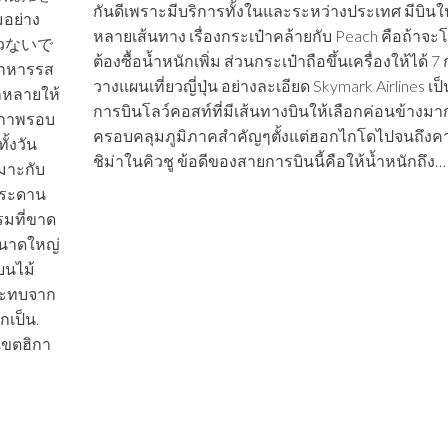
กันดีเพราะมีบริการทั้งในและระหว่างประเทศ มีบินใ
มอย่าง
หลายเส้นทาง เรื่องกระเป๋าคล้ายกับ Peach คือถ้าจ
้วないで
ต้องซื้อน้ำหนักเพิ่ม ส่วนกระเป๋าถือขึ้นเครื่องให้ได้ 7 
อาหารรส
วางแผนเที่ยวญี่ปุ่น อย่างละเอียด Skymark Airlines เป
ากหลายให้
การบินโลว์คอสท์ที่มีเส้นทางบินให้เลือกค่อนข้างมา
ธิภาพรอบ
ครอบคลุมภูมิภาคสำคัญๆตั้งแต่ฮอกไกโดไปจนถึงค
ั้งวัน
ชิม่าในคิวชู ข้อดีของสายการบินนี้คือให้น้ำหนักถึง…
หมาะกับ
กระดาน
รมที่ขาด
ขนาดใหญ่
บนไม้
ระทบจาก
กเป็น.
นเขตฮิกา