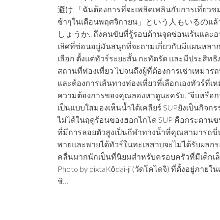
避け,「ฉันต้องการที่จะเพลิดเพลินกับการเที่ยวช
ช้าๆในเดือนพฤศจิกายน」という人もいるのแล
しょうか.. ถึงคนขับที่รู้รอบด้านจุดซ่อนเร้นและ
เลิศที่ซ่อนอยู่มันสนุกที่จะถามเกี่ยวกับมีแผนหล
เลือก ตั้งแต่ทัวร์ระยะสั้น กะทัดรัด และมีประสิท
สถานที่ท่องเที่ยว ไปจนถึงผู้ที่ต้องการเช่าเหมารถท
และต้องการเส้นทางท่องเที่ยวที่เลือกเองทัวร์ที่เ
ความต้องการของคุณลองหาดูนะครับ. “จีบหรือ
เป็นแบบใสมองเห็นน้ำได้เคลียร์ SUPยังเป็นกิจกร
ไม่ได้ในฤดูร้อนของฮอกไกโด SUP คือกระดาน
ที่มีการลอยตัวสูงเป็นกีฬาทางน้ำที่คุณสามารถขี่
พายและพายได้ทัวร์ในทะเลสาบจะไม่ได้รับผลก
คลื่นมากนักเป็นที่นิยมสำหรับครอบครัวที่มีเด็กเล็
Photo by pixtaKōdai-ji (วัดโคไดจิ) ที่ตั้งอยู่ภายใ
ชิ…