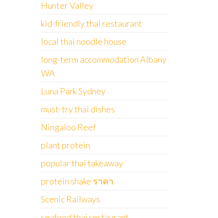
Hunter Valley
kid-friendly thai restaurant
local thai noodle house
long-term accommodation Albany
WA
Luna Park Sydney
must-try thai dishes
Ningaloo Reef
plant protein
popular thai takeaway
protein shake ราคา
Scenic Railways
seafood thai restaurant