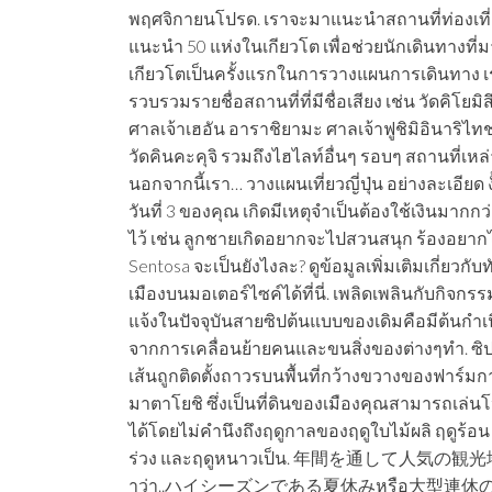
พฤศจิกายนโปรด. เราจะมาแนะนำสถานที่ท่องเที
แนะนำ 50 แห่งในเกียวโต เพื่อช่วยนักเดินทางที่ม
เกียวโตเป็นครั้งแรกในการวางแผนการเดินทาง เ
รวบรวมรายชื่อสถานที่ที่มีชื่อเสียง เช่น วัดคิโยมิ
ศาลเจ้าเฮอัน อาราชิยามะ ศาลเจ้าฟูชิมิอินาริไท
วัดคินคะคุจิ รวมถึงไฮไลท์อื่นๆ รอบๆ สถานที่เหล่
นอกจากนี้เรา… วางแผนเที่ยวญี่ปุ่น อย่างละเอียด ง
วันที่ 3 ของคุณ เกิดมีเหตุจำเป็นต้องใช้เงินมากกว่า
ไว้ เช่น ลูกชายเกิดอยากจะไปสวนสนุก ร้องอยาก
Sentosa จะเป็นยังไงละ? ดูข้อมูลเพิ่มเติมเกี่ยวกับ
เมืองบนมอเตอร์ไซค์ได้ที่นี่. เพลิดเพลินกับกิจก
แจ้งในปัจจุบันสายซิปต้นแบบของเดิมคือมีต้นกำเ
จากการเคลื่อนย้ายคนและขนสิ่งของต่างๆทำ. ซิป
เส้นถูกติดตั้งถาวรบนพื้นที่กว้างขวางของฟาร์ม
มาตาโยชิ ซึ่งเป็นที่ดินของเมืองคุณสามารถเล่น
ได้โดยไม่คำนึงถึงฤดูกาลของฤดูใบไม้ผลิ ฤดูร้อน
ร่วง และฤดูหนาวเป็น. 年間を通して人気の観光地
าว่า..ハイシーズンである夏休みหรือ大型連