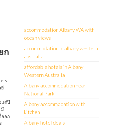
accommodation Albany WA with
ocean views
accommodation in albany western
 ยก
australia
affordable hotels in Albany
Western Australia
กการ
Albany accommodation near
ยี
National Park
แต่ปี
Albany accommodation with
มี
kitchen
ที่ออก
Albany hotel deals
โอ