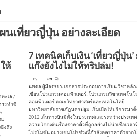
a
นเที่ยวญี่ปุ่น อย่างละเอียด
7 เทคนิคเก็บเงิน ‘เที่ยวญี่ปุ่น’
ให้
แก๊งยังไงไม่ให้ทริปล่ม!
By
Off
นพดล ผู้มีจรรยา. เอกสารประกอบการเรียน วิชาหลั
เขียนโปรแกรมคอมพิวเตอร์. โปรแกรมวิชาเทคโนโล
าทะเล /
คอมพิวเตอร์ คณะวิทยาศาสตร์และเทคโนโลยี
์การทำชิ
มหาวิทยาลัยราชภัฏนครปฐม. เริ่มเปิดให้บริการมาตั้ง
น
2012 เส้นทางบินมีทั้งในประเทศและระหว่างประเทศ 
ุณ
ความโดดเด่นเรื่องราคาตั๋วที่ถูกอย่างไม่น่าเชื่อเวลา
อิงถึง
โปรโมชัน อย่างเช่นโปรช่วงนี้กำลังลดราคาตั๋วจาก
น