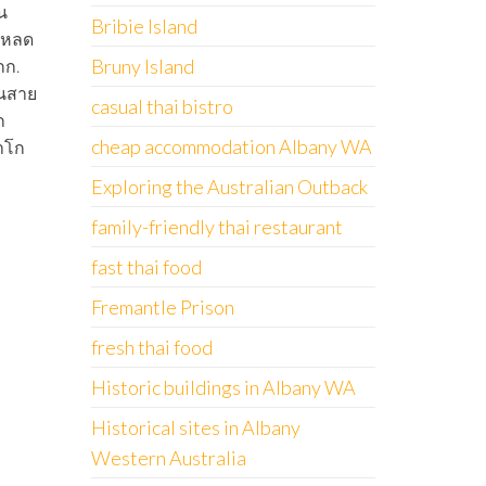
น
Bribie Island
ะโหลด
Bruny Island
กก.
็นสาย
casual thai bistro
ก
cheap accommodation Albany WA
าโก
Exploring the Australian Outback
family-friendly thai restaurant
fast thai food
Fremantle Prison
fresh thai food
Historic buildings in Albany WA
Historical sites in Albany
Western Australia