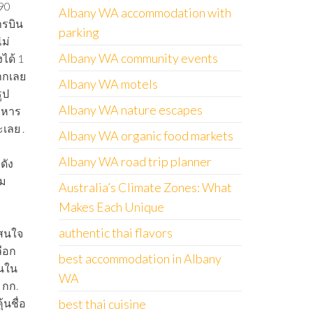
990
Albany WA accommodation with
ารบิน
parking
ไม่
Albany WA community events
ได้ 1
มากเลย
Albany WA motels
ูป
Albany WA nature escapes
อาหาร
เลย .
Albany WA organic food markets
Albany WA road trip planner
ดัง
าม
Australia’s Climate Zones: What
Makes Each Unique
authentic thai flavors
าสนใจ
ลือก
best accommodation in Albany
นใน
WA
 กก.
้นชื่อ
best thai cuisine