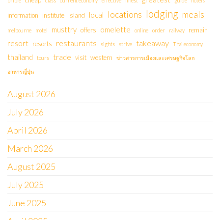
cheap
bribie
class
current economy
effective
finest
guide
hotels
lodging
locations
meals
local
information
institute
island
musttry
omelette
offers
remain
melbourne
motel
online
order
railway
restaurants
takeaway
resort
resorts
sights
strive
Thai economy
thailand
trade
visit
western
tours
ข่าวสารการเมืองและเศรษฐกิจโลก
อาหารญี่ปุ่น
August 2026
July 2026
April 2026
March 2026
August 2025
July 2025
June 2025